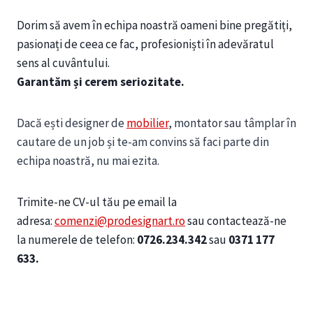
Dorim să avem în echipa noastră oameni bine pregătiți,
pasionați de ceea ce fac, profesioniști în adevăratul
sens al cuvântului.
Garantăm și cerem seriozitate.
Dacă ești designer de
mobilier
, montator sau tâmplar în
cautare de un job și te-am convins să faci parte din
echipa noastră, nu mai ezita.
Trimite-ne CV-ul tău pe email la
adresa:
comenzi@prodesignart.ro
sau contactează-ne
la numerele de telefon:
0726.234.342
sau
0371 177
633
.