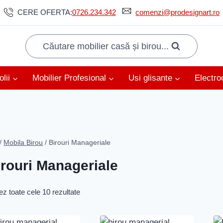
CERE OFERTA:
0726.234.342
comenzi@prodesignart.ro
Căutare mobilier casă și birou...
lii
Mobilier Profesional
Usi glisante
Electro
/
Mobila Birou
/
Birouri Manageriale
irouri Manageriale
ez toate cele 10 rezultate