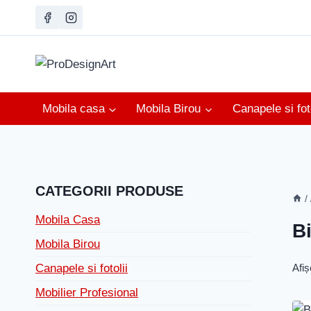
Skip
to
content
Mobila casa
Mobila Birou
Canapele si foto
CATEGORII PRODUSE
/
Mobila Casa
B
Mobila Birou
Afiș
Canapele si fotolii
Mobilier Profesional