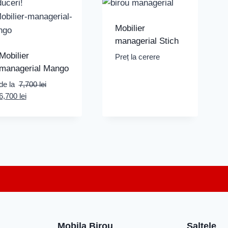
uceri!
Mobilier
managerial Stich
Mobilier
Preț la cerere
managerial Mango
de la
7,700
lei
Prețul
Prețul
6,700
lei
inițial
curent
a
este:
fost:
6,700 lei.
7,700 lei.
Mobila Birou
Saltele