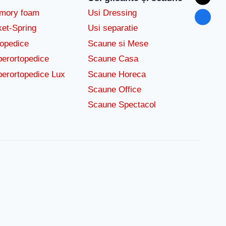
emory foam
Usi Dressing
ket-Spring
Usi separatie
topedice
Scaune si Mese
perortopedice
Scaune Casa
perortopedice Lux
Scaune Horeca
Scaune Office
Scaune Spectacol