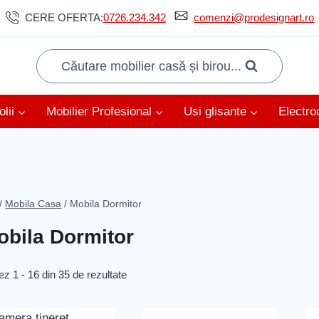
CERE OFERTA:
0726.234.342
comenzi@prodesignart.ro
Căutare mobilier casă și birou...
lii
Mobilier Profesional
Usi glisante
Electro
/
Mobila Casa
/
Mobila Dormitor
obila Dormitor
ez 1 - 16 din 35 de rezultate