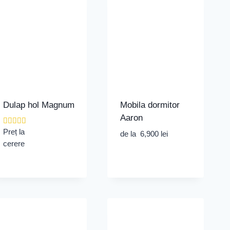
Dulap hol Magnum
Mobila dormitor
Aaron
Evaluat la
Preț la
de la
6,900
lei
5.00
cerere
din 5