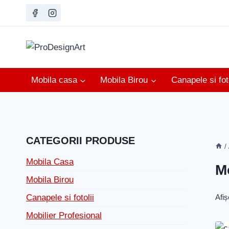
Skip
to
content
Mobila casa
Mobila Birou
Canapele si foto
CATEGORII PRODUSE
/
Mobila Casa
M
Mobila Birou
Afiș
Canapele si fotolii
Mobilier Profesional