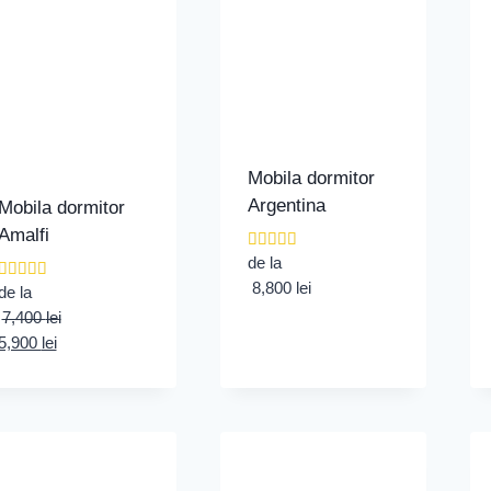
Mobila dormitor
Argentina
Mobila dormitor
Amalfi
Evaluat la
de la
5.00
8,800
lei
Evaluat la
de la
din 5
5.00
7,400
lei
din 5
Prețul
Prețul
5,900
lei
inițial
curent
a
este:
fost:
5,900 lei.
7,400 lei.