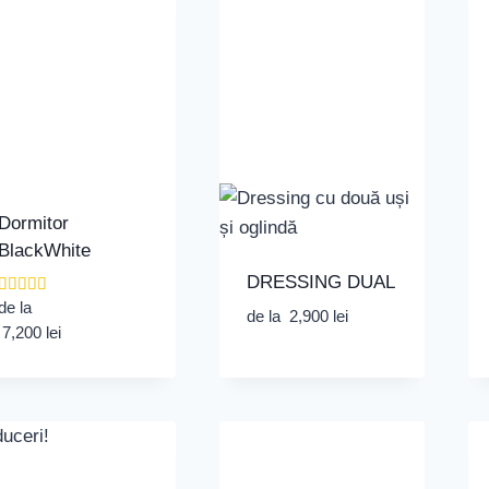
Dormitor
BlackWhite
DRESSING DUAL
Evaluat la
de la
de la
2,900
lei
5.00
7,200
lei
din 5
uceri!