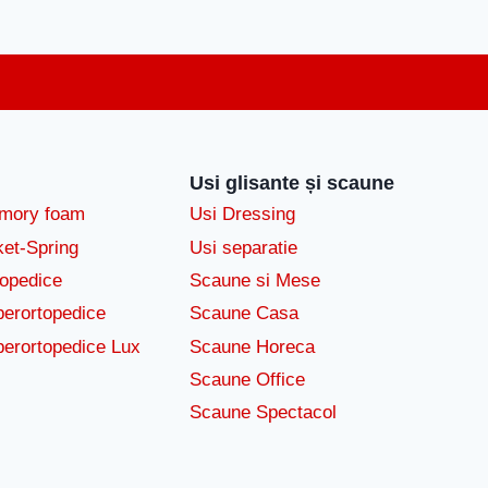
Usi glisante și scaune
emory foam
Usi Dressing
ket-Spring
Usi separatie
topedice
Scaune si Mese
perortopedice
Scaune Casa
perortopedice Lux
Scaune Horeca
Scaune Office
Scaune Spectacol