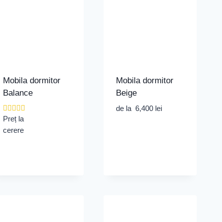
Mobila dormitor
Mobila dormitor
Balance
Beige
de la
6,400
lei
Evaluat la
Preț la
5.00
cerere
din 5