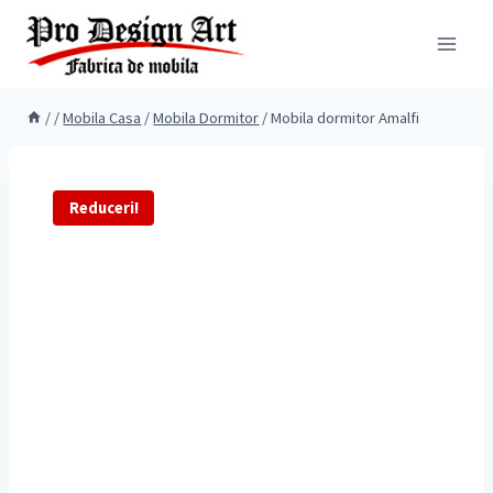
Skip
to
content
/
/
Mobila Casa
/
Mobila Dormitor
/
Mobila dormitor Amalfi
Reduceri!