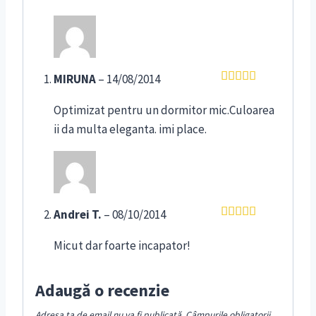
MIRUNA
–
14/08/2014
Evaluat la
5
din 5
Optimizat pentru un dormitor mic.Culoarea
ii da multa eleganta. imi place.
Andrei T.
–
08/10/2014
Evaluat la
5
din 5
Micut dar foarte incapator!
Adaugă o recenzie
Adresa ta de email nu va fi publicată.
Câmpurile obligatorii