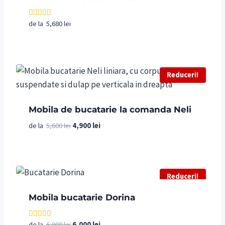
de la
5,680
lei
Evaluat la
4.00
din 5
Reduceri!
Mobila de bucatarie la comanda Neli
Prețul
Prețul
de la
5,600
lei
4,900
lei
inițial
curent
a
este:
fost:
4,900 lei.
5,600 lei.
Reduceri!
Mobila bucatarie Dorina
Prețul
Prețul
de la
6,900
lei
6,000
lei
Evaluat la