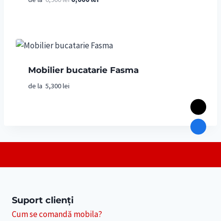
5.00
inițial
curent
din 5
a
este:
fost:
6,000 lei.
6,900 lei.
Mobilier bucatarie Fasma
de la
5,300
lei
Suport clienți
Cum se comandă mobila?