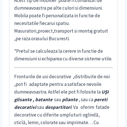
Acest tip de mobilier poate fi comandat de
dumneavoastra pe alte culori si dimensiuni.
Mobila poate fi personalizata in functie de
necesitatile fiecarui spatiu.
Masuratori,proiect,transport si montaj gratuit
,pe raza orasului Bucuresti.
*Pretul se calculeaza la cerere in functie de
dimensiuni si echiparea cu diverse sisteme utile.
Fronturile de usi decorative
,distribuite de noi
,pot fi adaptate pentru a satisface nevoile
dumneavoastra. Astfel ele pot fi folosite la
UŞI
glisante
,
batante
sau
pliante
, sau ca
pereti
decorativi
sau
despartitori
. Va oferim fatade
decorative cu diferite umpluturi: oglindă,
sticlă, lemn, colorate sau imprimate… Cu