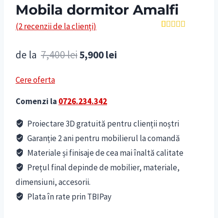
Mobila dormitor Amalfi
(
2
recenzii de la clienți)
Evaluat la
2
5.00
din 5
Prețul
Prețul
de la
7,400
lei
5,900
lei
pe baza a
evaluări de
inițial
curent
la clienți
Cere oferta
a
este:
Comenzi la
0726.234.342
fost:
5,900 lei.
7,400 lei.
Proiectare 3D gratuită pentru clienții noștri
Garanție 2 ani pentru mobilierul la comandă
Materiale și finisaje de cea mai înaltă calitate
Prețul final depinde de mobilier, materiale,
dimensiuni, accesorii.
Plata în rate prin TBIPay