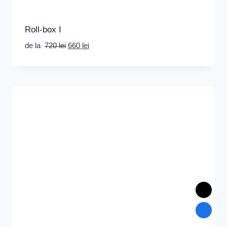
Roll-box I
Prețul
Prețul
de la
720
lei
660
lei
inițial
curent
a
este:
fost:
660 lei.
720 lei.