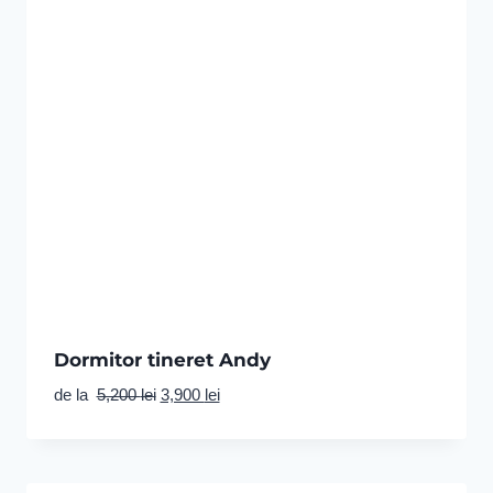
Dormitor tineret Andy
Prețul
Prețul
de la
5,200
lei
3,900
lei
inițial
curent
a
este:
fost:
3,900 lei.