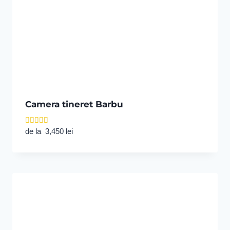
Camera tineret Barbu
Evaluat la
de la
3,450
lei
5.00
din 5