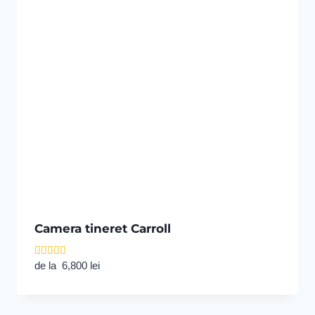
Camera tineret Carroll
Evaluat la
de la
6,800
lei
4.00
din 5