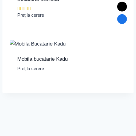
Evaluat la
Preț la cerere
5.00
din 5
Mobila bucatarie Kadu
Preț la cerere