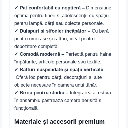
✔
Pat confortabil cu noptieră –
Dimensiune
optimă pentru tineri și adolescenți, cu spațiu
pentru lampă, cărți sau obiecte personale.
✔
Dulapuri și sifonier încăpător –
Cu bară
pentru umerașe și rafturi, ideal pentru
depozitare completă.
✔
Comodă modernă –
Perfectă pentru haine
împăturite, articole personale sau textile.
✔
Rafturi suspendate și spații verticale –
Oferă loc pentru cărți, decorațiuni și alte
obiecte necesare în camera unui tânăr.
✔
Birou pentru studiu –
Integrarea acestuia
în ansamblu păstrează camera aerisită și
funcțională.
Materiale și accesorii premium