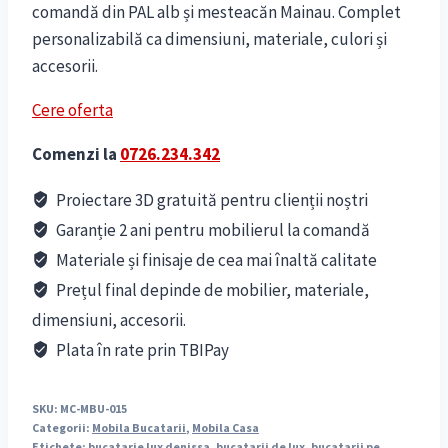
comandă din PAL alb și mesteacăn Mainau. Complet
personalizabilă ca dimensiuni, materiale, culori și
accesorii.
Cere oferta
Comenzi la
0726.234.342
Proiectare 3D gratuită pentru clienții noștri
Garanție 2 ani pentru mobilierul la comandă
Materiale și finisaje de cea mai înaltă calitate
Prețul final depinde de mobilier, materiale,
dimensiuni, accesorii.
Plata în rate prin TBIPay
SKU:
MC-MBU-015
Categorii:
Mobila Bucatarii
,
Mobila Casa
Etichete:
bucatarie lux denissa
,
bucatarii de lux
,
bucatarii pe