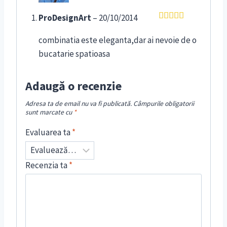
ProDesignArt
–
20/10/2014
Evaluat la
5
din 5
combinatia este eleganta,dar ai nevoie de o
bucatarie spatioasa
Adaugă o recenzie
Adresa ta de email nu va fi publicată.
Câmpurile obligatorii
sunt marcate cu
*
Evaluarea ta
*
Recenzia ta
*