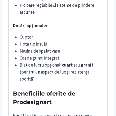
Picioare reglabile și sisteme de prindere
ascunse
Dotări opționale:
Cuptor
Hota tip insulă
Mașină de spălat vase
Coș de gunoi integrat
Blat de lucru opțional:
cuart
sau
granit
(pentru un aspect de lux și rezistență
sporită)
Beneficiile oferite de
Prodesignart
Bucătăria Denissa vine la pachet cu servicii