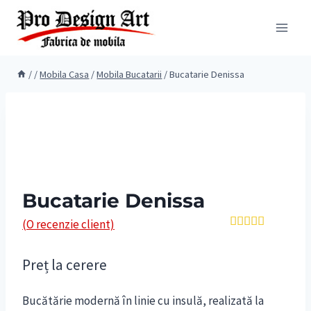
Skip
to
content
/
/
Mobila Casa
/
Mobila Bucatarii
/
Bucatarie Denissa
Bucatarie Denissa
(O recenzie client)
Evaluat la
5.00
din 5
Preț la cerere
pe baza
unei
singure
evaluări
Bucătărie modernă în linie cu insulă, realizată la