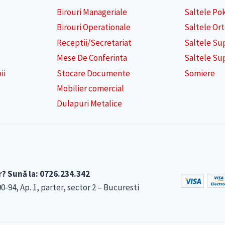
Birouri Manageriale
Saltele Po
Birouri Operationale
Saltele Or
Receptii/Secretariat
Saltele Su
Mese De Conferinta
Saltele Su
ii
Stocare Documente
Somiere
Mobilier comercial
Dulapuri Metalice
r? Sună la: 0726.234.342
4, Ap. 1, parter, sector 2 – Bucuresti