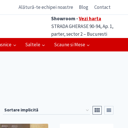
Alătură-te echipei noastre
Blog
Contact
Showroom -
Vezi harta
STRADA GHERASE 90-94, Ap. 1,
parter, sector 2 – Bucuresti
asnice
Saltele
Scaune si Mese