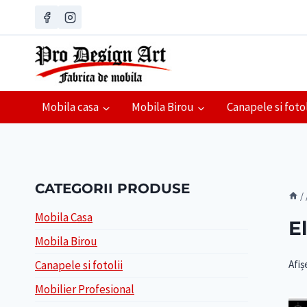
Skip
to
content
Mobila casa
Mobila Birou
Canapele si fotol
CATEGORII PRODUSE
/
Mobila Casa
E
Mobila Birou
Afiș
Canapele si fotolii
Mobilier Profesional