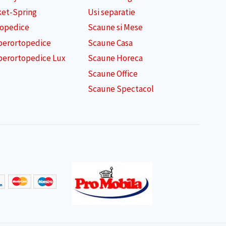
ket-Spring
Usi separatie
topedice
Scaune si Mese
perortopedice
Scaune Casa
perortopedice Lux
Scaune Horeca
Scaune Office
Scaune Spectacol