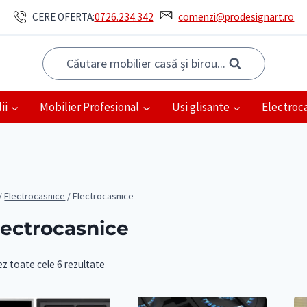
CERE OFERTA:
0726.234.342
comenzi@prodesignart.ro
Căutare mobilier casă și birou...
ii
Mobilier Profesional
Usi glisante
Electroc
/
Electrocasnice
/
Electrocasnice
lectrocasnice
ez toate cele 6 rezultate