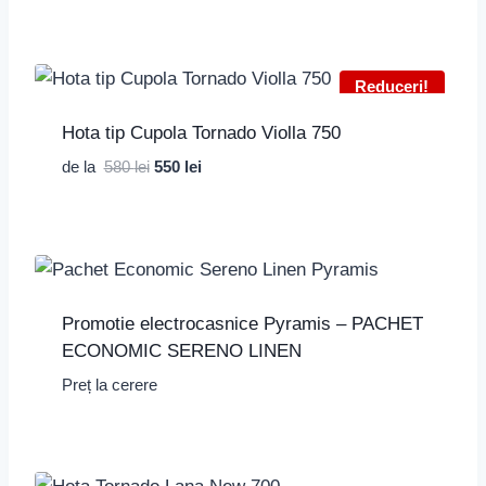
Reduceri!
Hota tip Cupola Tornado Violla 750
Prețul
Prețul
de la
580
lei
550
lei
inițial
curent
a
este:
fost:
550 lei.
580 lei.
Promotie electrocasnice Pyramis – PACHET
ECONOMIC SERENO LINEN
Preț la cerere