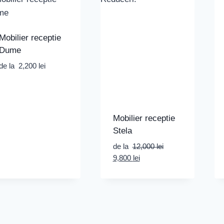
Mobilier receptie
Dume
de la
2,200
lei
Mobilier receptie
Stela
de la
12,000
lei
Prețul
Prețul
9,800
lei
inițial
curent
a
este:
fost:
9,800 lei.
12,000 lei.