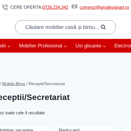
CERE OFERTA:
0726.234.342
comenzi@prodesignart.ro
Căutare mobilier casă și birou...
lii
Mobilier Profesional
Usi glisante
Electro
/
Mobila Birou
/
Receptii/Secretariat
ceptii/Secretariat
ez toate cele 4 rezultate
Reduceri!