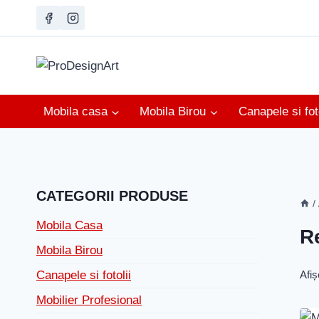
Skip
to
content
Mobila casa
Mobila Birou
Canapele si foto
CATEGORII PRODUSE
/
Mobila Casa
Re
Mobila Birou
Afiș
Canapele si fotolii
Mobilier Profesional