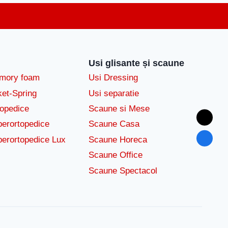
Usi glisante și scaune
emory foam
Usi Dressing
ket-Spring
Usi separatie
topedice
Scaune si Mese
perortopedice
Scaune Casa
perortopedice Lux
Scaune Horeca
Scaune Office
Scaune Spectacol