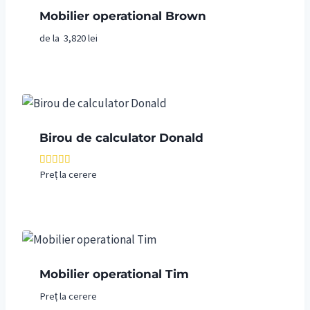
Mobilier operational Brown
de la
3,820
lei
Birou de calculator Donald
Preț la cerere
Evaluat la
5.00
din 5
Mobilier operational Tim
Preț la cerere