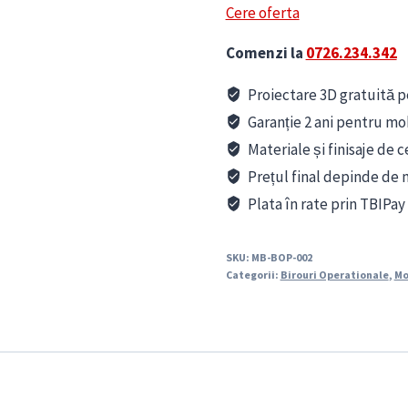
Cere oferta
Comenzi la
0726.234.342
Proiectare 3D gratuită pe
Garanție 2 ani pentru mo
Materiale și finisaje de c
Prețul final depinde de m
Plata în rate prin TBIPay
SKU:
MB-BOP-002
Categorii:
Birouri Operationale
,
Mo