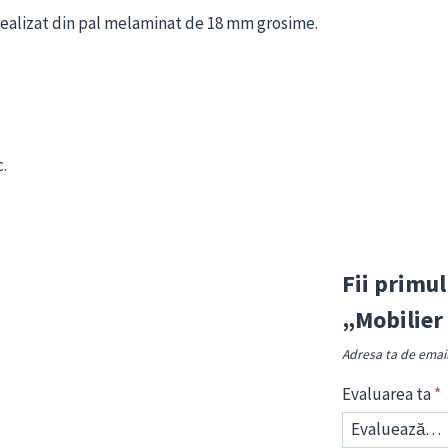
realizat din pal melaminat de 18 mm grosime.
.
Fii primul
„Mobilier
Adresa ta de email 
Evaluarea ta
*