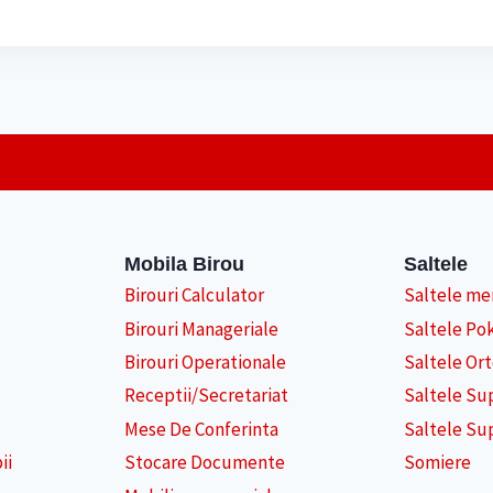
fost:
550 lei.
fost:
300 lei.
680 lei.
380 lei.
Mobila Birou
Saltele
Birouri Calculator
Saltele m
Birouri Manageriale
Saltele Po
Birouri Operationale
Saltele Or
Receptii/Secretariat
Saltele Su
Mese De Conferinta
Saltele Su
ii
Stocare Documente
Somiere