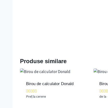
Produse similare
Birou de calculator Donald
Biro
Preț la cerere
de la
Evaluat la
Evalua
5.00
5.00
din 5
din 5