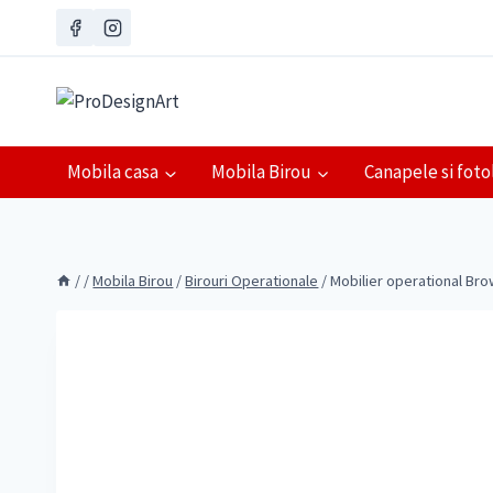
Skip
to
content
Mobila casa
Mobila Birou
Canapele si fotol
/
/
Mobila Birou
/
Birouri Operationale
/
Mobilier operational Br