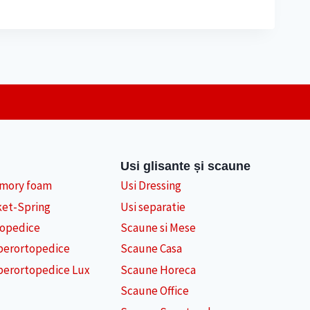
Usi glisante și scaune
emory foam
Usi Dressing
ket-Spring
Usi separatie
topedice
Scaune si Mese
perortopedice
Scaune Casa
perortopedice Lux
Scaune Horeca
Scaune Office