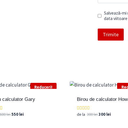
Salvează-mi n
data viitoar
Reduceri!
Red
u calculator Gary
Birou de calculator How
Prețul
Prețul
Prețul
Prețul
680
lei
550
lei
de la
380
lei
300
lei
t la
Evaluat la
5.00
inițial
curent
inițial
curent
din 5
a
este:
a
este: