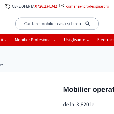
CERE OFERTA:
0726.234.342
comenzi@prodesignart.ro
Căutare mobilier casă și birou...
ii
Mobilier Profesional
Usi glisante
Electroc
own
Mobilier opera
de la
3,820
lei