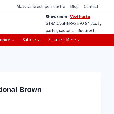
Alătură-te echipei noastre
Blog
Contact
Showroom -
Vezi harta
STRADA GHERASE 90-94, Ap. 1,
parter, sector 2 – Bucuresti
asnice
Saltele
Scaune si Mese
tional Brown