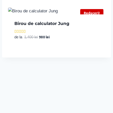
Reduceri!
Birou de calculator Jung
Prețul
980
lei
Prețul
Evaluat la
de la
1,400
lei
5.00
inițial
curent
din 5
a
este:
fost:
980 lei.
1,400 lei.