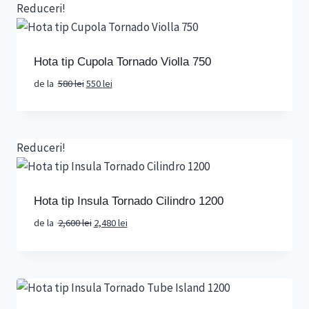
580 lei.
Reduceri!
Hota tip Cupola Tornado Violla 750
Prețul
Prețul
de la
580
lei
550
lei
inițial
curent
a
este:
fost:
550 lei.
580 lei.
Reduceri!
Hota tip Insula Tornado Cilindro 1200
Prețul
Prețul
de la
2,600
lei
2,480
lei
inițial
curent
a
este:
fost:
2,480 lei.
2,600 lei.