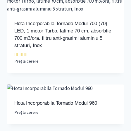
Hota Incorporabila Tornado Modul 700 (70)
LED, 1 motor Turbo, latime 70 cm, absorbtie
700 m3/ora, filtru anti-grasimi aluminiu 5
straturi, Inox
Preț la cerere
Evaluat la
5.00
din 5
Hota Incorporabila Tornado Modul 960
Preț la cerere