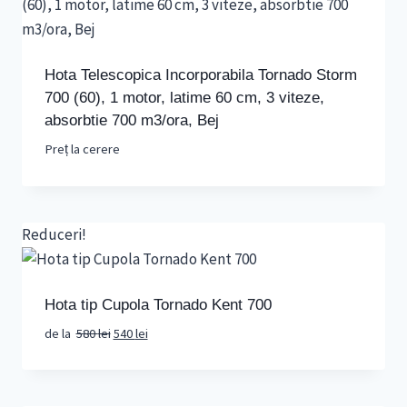
Hota Telescopica Incorporabila Tornado Storm
700 (60), 1 motor, latime 60 cm, 3 viteze,
absorbtie 700 m3/ora, Bej
Preț la cerere
Reduceri!
Hota tip Cupola Tornado Kent 700
Prețul
Prețul
de la
580
lei
540
lei
inițial
curent
a
este:
fost:
540 lei.