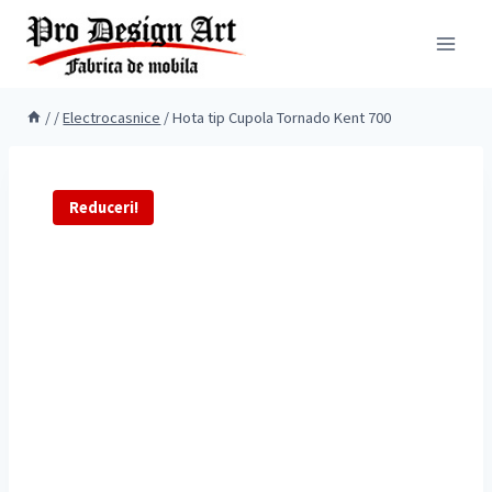
Skip
to
content
/
/
Electrocasnice
/
Hota tip Cupola Tornado Kent 700
Reduceri!