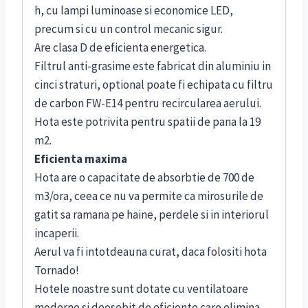
h, cu lampi luminoase si economice LED,
precum si cu un control mecanic sigur.
Are clasa D de eficienta energetica.
Filtrul anti-grasime este fabricat din aluminiu in
cinci straturi, optional poate fi echipata cu filtru
de carbon FW-Е14 pentru recircularea aerului.
Hota este potrivita pentru spatii de pana la 19
m2.
Eficienta maxima
Hota are o capacitate de absorbtie de 700 de
m3/ora, ceea ce nu va permite ca mirosurile de
gatit sa ramana pe haine, perdele si in interiorul
incaperii.
Aerul va fi intotdeauna curat, daca folositi hota
Tornado!
Hotele noastre sunt dotate cu ventilatoare
moderne si deosebit de eficiente care elimina