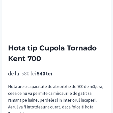
Hota tip Cupola Tornado
Kent 700
Prețul
Prețul
de la
580
lei
540
lei
inițial
curent
Hota are o capacitate de absorbtie de 700 de m3/ora,
a
este:
ceea ce nu va permite ca mirosurile de gatit sa
fost:
540 lei.
ramana pe haine, perdele si in interiorul incaperii.
580 lei.
Aerul va fi intotdeauna curat, daca folositi hota