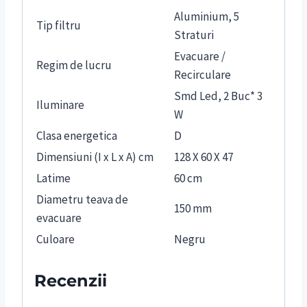
Aluminium, 5
Tip filtru
Straturi
Evacuare /
Regim de lucru
Recirculare
Smd Led, 2 Buc* 3
Iluminare
W
Clasa energetica
D
Dimensiuni (I x L x A) cm
128 X 60 X 47
Latime
60 cm
Diametru teava de
150 mm
evacuare
Culoare
Negru
Recenzii