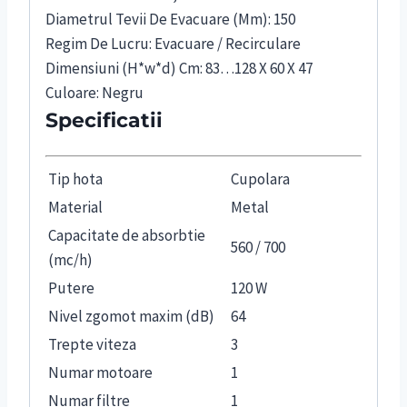
Diametrul Tevii De Evacuare (Mm): 150
Regim De Lucru: Evacuare / Recirculare
Dimensiuni (H*w*d) Cm: 83…128 X 60 X 47
Culoare: Negru
Specificatii
Tip hota
Cupolara
Material
Metal
Capacitate de absorbtie
560 / 700
(mc/h)
Putere
120 W
Nivel zgomot maxim (dB)
64
Trepte viteza
3
Numar motoare
1
Numar filtre
1