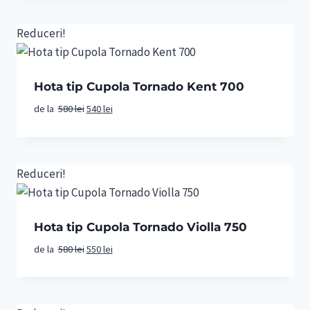
Reduceri!
Hota tip Cupola Tornado Kent 700
Prețul
Prețul
de la
580
lei
540
lei
inițial
curent
a
este:
fost:
540 lei.
580 lei.
Reduceri!
Hota tip Cupola Tornado Violla 750
Prețul
Prețul
de la
580
lei
550
lei
inițial
curent
a
este:
fost:
550 lei.