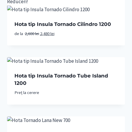
580 lei.
Reduceri!
Hota tip Insula Tornado Cilindro 1200
Prețul
Prețul
de la
2,600
lei
2,480
lei
inițial
curent
a
este:
fost:
2,480 lei.
2,600 lei.
Hota tip Insula Tornado Tube Island
1200
Preț la cerere