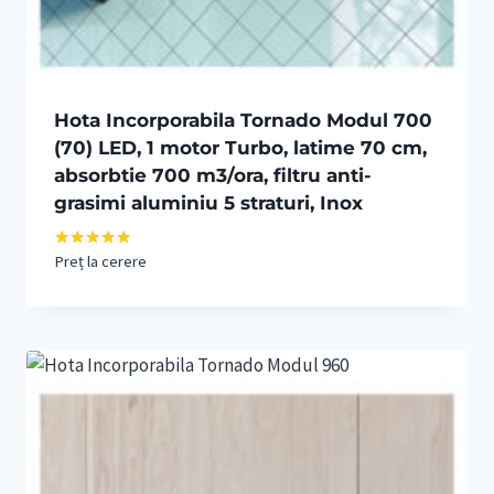
Hota Incorporabila Tornado Modul 700
(70) LED, 1 motor Turbo, latime 70 cm,
absorbtie 700 m3/ora, filtru anti-
grasimi aluminiu 5 straturi, Inox
Preț la cerere
Evaluat la
5.00
din 5