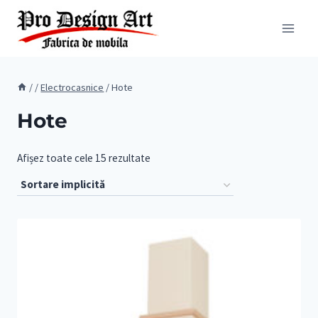
Skip
to
content
/
/
Electrocasnice
/
Hote
Hote
Afișez toate cele 15 rezultate