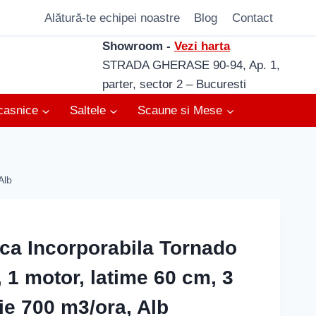
Alătură-te echipei noastre
Blog
Contact
Showroom -
Vezi harta
STRADA GHERASE 90-94, Ap. 1,
parter, sector 2 – Bucuresti
casnice
Saltele
Scaune si Mese
Alb
ca Incorporabila Tornado
 1 motor, latime 60 cm, 3
ie 700 m3/ora, Alb