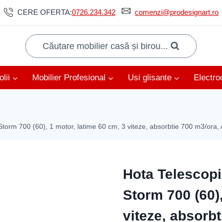
CERE OFERTA:
0726.234.342
comenzi@prodesignart.ro
Căutare mobilier casă și birou...
lii
Mobilier Profesional
Usi glisante
Electro
torm 700 (60), 1 motor, latime 60 cm, 3 viteze, absorbtie 700 m3/ora, 
Hota Telescopi
Storm 700 (60),
viteze, absorbt