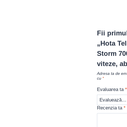
Fii primu
„Hota Te
Storm 700
viteze, a
Adresa ta de emai
cu
*
Evaluarea ta
*
Recenzia ta
*