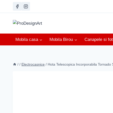
Skip
to
content
Mobila casa
Mobila Birou
Canapele si foto
/
/
Electrocasnice
/
Hota Telescopica Incorporabila Tornado S