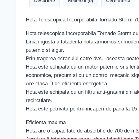
Descriere
Recenzii (0)
Cere oferta
Hota Telescopica Incorporabila Tornado Storm 700
Hota telescopica incorporabila Tornado Storm cu
Linia ingusta a fatadei la hota armonios si moder
puternic si sigur.
Prin tragerea ecranului catre dvs., aceasta poate 
Hota este echipata cu un motor puternic si silent
economice, precum si cu un control mecanic sig
Are clasa D de eficienta energetica.
Hota este echipata cu un filtru anti-grasimi din a
recirculare.
Hota este potrivita pentru incaperi de pana la 1
Eficienta maxima
Hota are o capacitate de absorbtie de 700 de m3/o