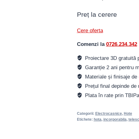
Preț la cerere
Cere oferta
Comenzi la
0726.234.342
Proiectare 3D gratuită pe
Garanție 2 ani pentru m
Materiale și finisaje de 
Prețul final depinde de 
Plata în rate prin TBIP
Categorii:
Electrocasnice
,
Hote
Etichete:
hota
,
incorporabila
,
teles