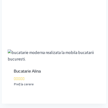
Bucatarie Alina
Preț la cerere
Evaluat la
4.00
din 5