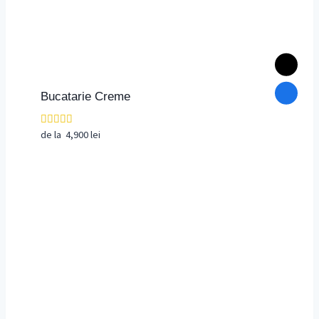
Bucatarie Creme
de la
4,900
lei
Evaluat la
5.00
din 5