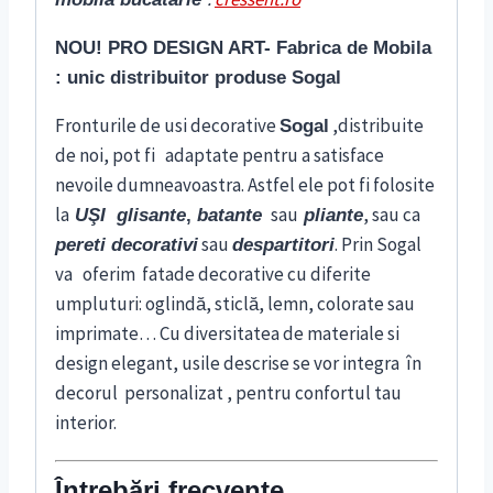
NOU! PRO DESIGN ART- Fabrica de Mobila
: unic distribuitor produse Sogal
Fronturile de usi decorative
,distribuite
Sogal
de noi, pot fi adaptate pentru a satisface
nevoile dumneavoastra. Astfel ele pot fi folosite
la
sau
, sau ca
UŞI glisante
,
batante
pliante
sau
. Prin Sogal
pereti decorativi
despartitori
va oferim fatade decorative cu diferite
umpluturi: oglindă, sticlă, lemn, colorate sau
imprimate… Cu diversitatea de materiale si
design elegant, usile descrise se vor integra în
decorul personalizat , pentru confortul tau
interior.
Întrebări frecvente