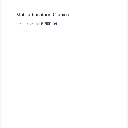
Mobila bucatarie Gianina
Prețul
Prețul
de la
7,250
lei
6,900
lei
inițial
curent
a
este:
fost:
6,900 lei.
7,250 lei.