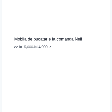
Mobila de bucatarie la comanda Neli
Prețul
Prețul
de la
5,600
lei
4,900
lei
inițial
curent
a
este:
fost:
4,900 lei.
5,600 lei.