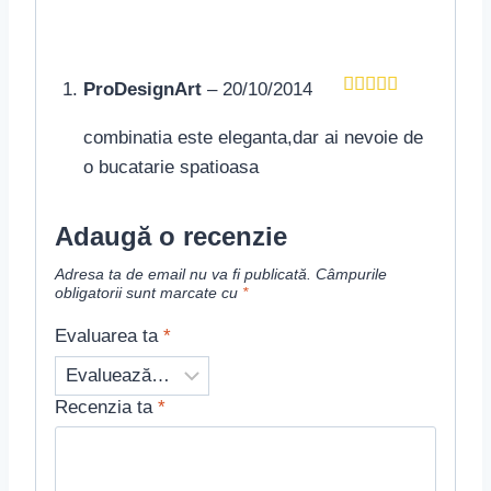
ProDesignArt
–
20/10/2014
Evaluat la
5
din 5
combinatia este eleganta,dar ai nevoie de
o bucatarie spatioasa
Adaugă o recenzie
Adresa ta de email nu va fi publicată.
Câmpurile
obligatorii sunt marcate cu
*
Evaluarea ta
*
Recenzia ta
*