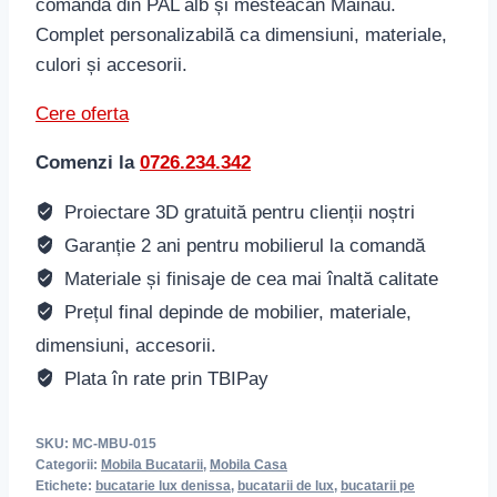
comandă din PAL alb și mesteacăn Mainau.
Complet personalizabilă ca dimensiuni, materiale,
culori și accesorii.
Cere oferta
Comenzi la
0726.234.342
Proiectare 3D gratuită pentru clienții noștri
Garanție 2 ani pentru mobilierul la comandă
Materiale și finisaje de cea mai înaltă calitate
Prețul final depinde de mobilier, materiale,
dimensiuni, accesorii.
Plata în rate prin TBIPay
SKU:
MC-MBU-015
Categorii:
Mobila Bucatarii
,
Mobila Casa
Etichete:
bucatarie lux denissa
,
bucatarii de lux
,
bucatarii pe