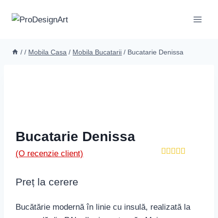
Skip
to
content
/
/
Mobila Casa
/
Mobila Bucatarii
/
Bucatarie Denissa
Bucatarie Denissa
(O recenzie client)
Evaluat la
5.00
din 5
pe baza
Preț la cerere
unei
singure
evaluări
Bucătărie modernă în linie cu insulă, realizată la