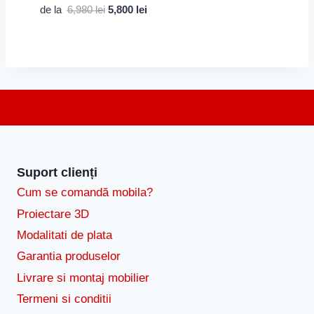
Prețul
Prețul
Evaluat la
de la
6,980
lei
5,800
lei
5.00
inițial
curent
din 5
a
este:
fost:
5,800 lei.
6,980 lei.
Suport clienți
Cum se comandă mobila?
Proiectare 3D
Modalitati de plata
Garantia produselor
Livrare si montaj mobilier
Termeni si conditii