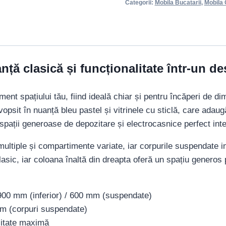
Categorii:
Mobila Bucatarii
,
Mobila
nță clasică și funcționalitate într-un 
ent spațiului tău, fiind ideală chiar și pentru încăperi de di
 vopsit în nuanță bleu pastel și vitrinele cu sticlă, care adau
 spații generoase de depozitare și electrocasnice perfect int
multiple și compartimente variate, iar corpurile suspendate i
asic, iar coloana înaltă din dreapta oferă un spațiu generos 
 900 mm (inferior) / 600 mm (suspendate)
m (corpuri suspendate)
litate maximă