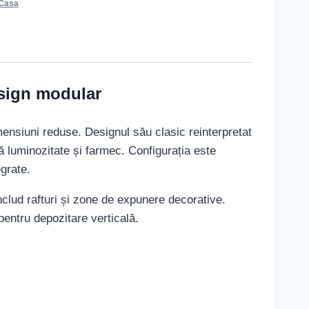
 Casa
design modular
mensiuni reduse. Designul său clasic reinterpretat
gă luminozitate și farmec. Configurația este
egrate.
nclud rafturi și zone de expunere decorative.
pentru depozitare verticală.