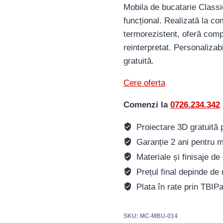
Mobila de bucatarie Classic
funcțional. Realizată la c
termorezistent, oferă comp
reinterpretat. Personalizab
gratuită.
Cere oferta
Comenzi la
0726.234.342
Proiectare 3D gratuită pe
Garanție 2 ani pentru m
Materiale și finisaje de 
Prețul final depinde de 
Plata în rate prin TBIP
SKU:
MC-MBU-014