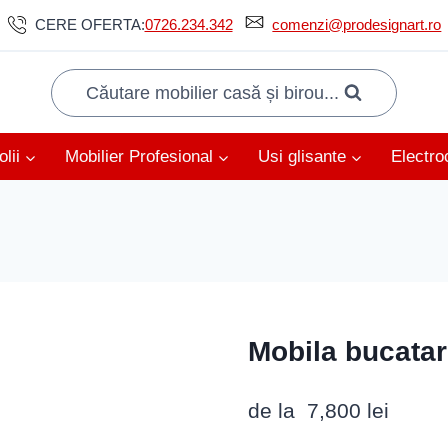
CERE OFERTA:
0726.234.342
comenzi@prodesignart.ro
Căutare mobilier casă și birou...
lii
Mobilier Profesional
Usi glisante
Electro
Mobila bucatar
de la
7,800
lei