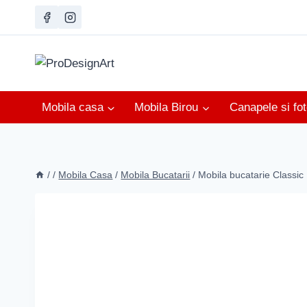
Skip
to
content
Mobila casa
Mobila Birou
Canapele si foto
/
/
Mobila Casa
/
Mobila Bucatarii
/
Mobila bucatarie Classic