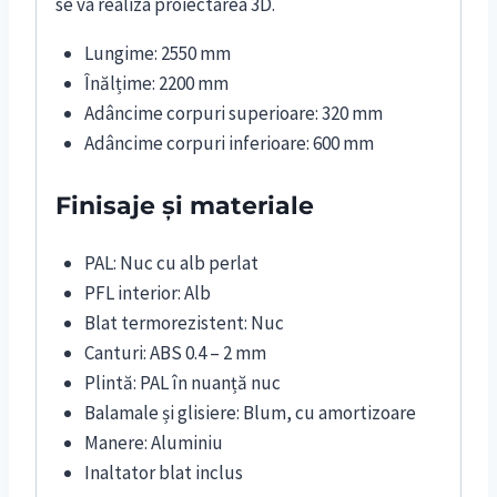
se va realiza proiectarea 3D.
Lungime: 2550 mm
Înălțime: 2200 mm
Adâncime corpuri superioare: 320 mm
Adâncime corpuri inferioare: 600 mm
Finisaje și materiale
PAL: Nuc cu alb perlat
PFL interior: Alb
Blat termorezistent: Nuc
Canturi: ABS 0.4 – 2 mm
Plintă: PAL în nuanță nuc
Balamale și glisiere: Blum, cu amortizoare
Manere: Aluminiu
Inaltator blat inclus