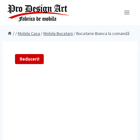
Skip
to
content
/
/
Mobila Casa
/
Mobila Bucatarii
/
Bucatarie Bianca la comandă
Reduceri!