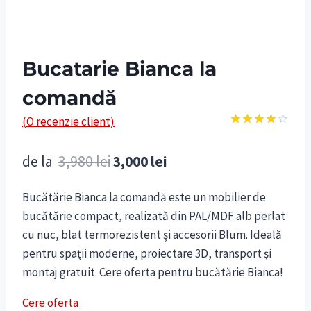
Bucatarie Bianca la
comandă
(O recenzie client)
Evaluat
la
4.00
Prețul
Prețul
de la
3,980
lei
3,000
lei
din 5 pe
baza
inițial
curent
unei
singure
Bucătărie Bianca la comandă este un mobilier de
a
este:
evaluări
bucătărie compact, realizată din PAL/MDF alb perlat
fost:
3,000 lei.
cu nuc, blat termorezistent și accesorii Blum. Ideală
3,980 lei.
pentru spații moderne, proiectare 3D, transport și
montaj gratuit. Cere oferta pentru bucătărie Bianca!
Cere oferta