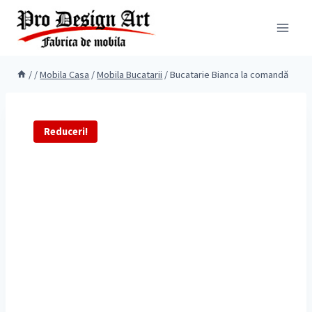
Skip
to
content
/
/
Mobila Casa
/
Mobila Bucatarii
/
Bucatarie Bianca la comandă
Reduceri!