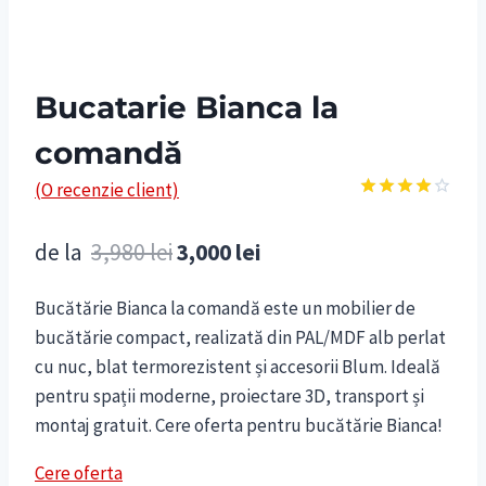
Bucatarie Bianca la
comandă
(O recenzie client)
Evaluat
la
4.00
Prețul
Prețul
de la
3,980
lei
3,000
lei
din 5 pe
baza
inițial
curent
unei
singure
Bucătărie Bianca la comandă este un mobilier de
a
este:
evaluări
bucătărie compact, realizată din PAL/MDF alb perlat
fost:
3,000 lei.
cu nuc, blat termorezistent și accesorii Blum. Ideală
3,980 lei.
pentru spații moderne, proiectare 3D, transport și
montaj gratuit. Cere oferta pentru bucătărie Bianca!
Cere oferta