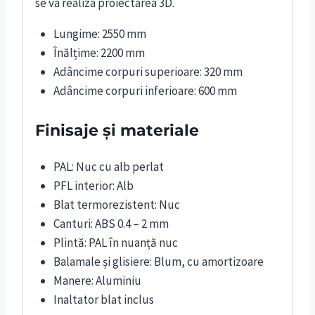
se va realiza proiectarea 3D.
Lungime: 2550 mm
Înălțime: 2200 mm
Adâncime corpuri superioare: 320 mm
Adâncime corpuri inferioare: 600 mm
Finisaje și materiale
PAL: Nuc cu alb perlat
PFL interior: Alb
Blat termorezistent: Nuc
Canturi: ABS 0.4 – 2 mm
Plintă: PAL în nuanță nuc
Balamale și glisiere: Blum, cu amortizoare
Manere: Aluminiu
Inaltator blat inclus