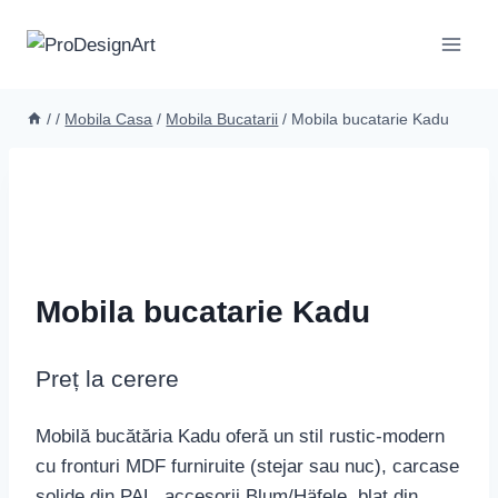
Skip
to
content
/
/
Mobila Casa
/
Mobila Bucatarii
/
Mobila bucatarie Kadu
Mobila bucatarie Kadu
Preț la cerere
Mobilă bucătăria Kadu oferă un stil rustic-modern
cu fronturi MDF furniruite (stejar sau nuc), carcase
solide din PAL, accesorii Blum/Häfele, blat din