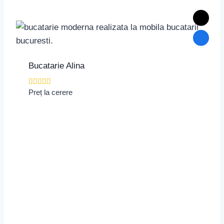
Bucatarie Alina
Evaluat la
Preț la cerere
4.00
din 5