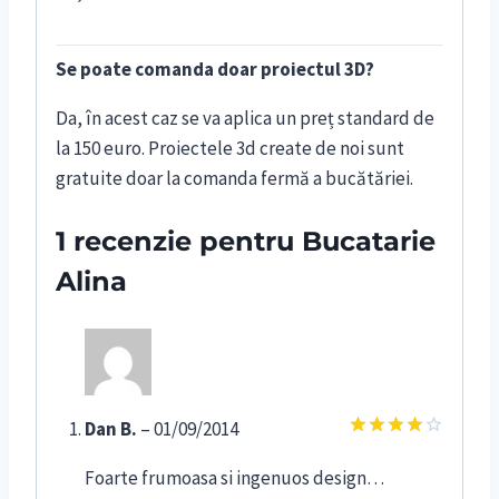
Se poate comanda doar proiectul 3D?
Da, în acest caz se va aplica un preț standard de
la 150 euro. Proiectele 3d create de noi sunt
gratuite doar la comanda fermă a bucătăriei.
1 recenzie pentru
Bucatarie
Alina
Dan B.
–
01/09/2014
Evaluat
la
4
din
Foarte frumoasa si ingenuos design…
5