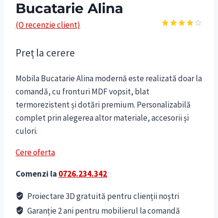
Bucatarie Alina
(O recenzie client)
Evaluat
la
4.00
Preț la cerere
din 5 pe
baza
unei
singure
Mobila Bucatarie Alina modernă este realizată doar la
evaluări
comandă, cu fronturi MDF vopsit, blat
termorezistent și dotări premium. Personalizabilă
complet prin alegerea altor materiale, accesorii și
culori.
Cere oferta
Comenzi la
0726.234.342
Proiectare 3D gratuită pentru clienții noștri
Garanție 2 ani pentru mobilierul la comandă