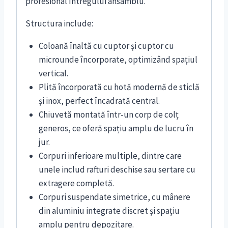
profesional întregului ansamblu.
Structura include:
Coloană înaltă cu cuptor și cuptor cu
microunde încorporate, optimizând spațiul
vertical.
Plită încorporată cu hotă modernă de sticlă
și inox, perfect încadrată central.
Chiuvetă montată într-un corp de colț
generos, ce oferă spațiu amplu de lucru în
jur.
Corpuri inferioare multiple, dintre care
unele includ rafturi deschise sau sertare cu
extragere completă.
Corpuri suspendate simetrice, cu mânere
din aluminiu integrate discret și spațiu
amplu pentru depozitare.