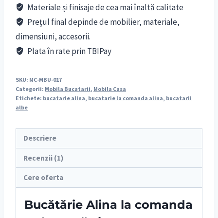
Materiale și finisaje de cea mai înaltă calitate
Prețul final depinde de mobilier, materiale,
dimensiuni, accesorii.
Plata în rate prin TBIPay
SKU:
MC-MBU-017
Categorii:
Mobila Bucatarii
,
Mobila Casa
Etichete:
bucatarie alina
,
bucatarie la comanda alina
,
bucatarii
albe
Descriere
Recenzii (1)
Cere oferta
Bucătărie Alina la comanda