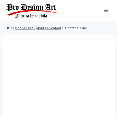
Skip
to
content
/
/
Mobila Casa
/
Mobila Bucatarii
/
Bucatarie Alina