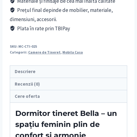
Materiale și finisaje de cea mai înaltă calitate
Prețul final depinde de mobilier, materiale,
dimensiuni, accesorii.
Plata în rate prin TBIPay
SKU:
MC-CTI-025
Categorii:
Camere de Tineret
,
Mobila Casa
Descriere
Recenzii (0)
Cere oferta
Dormitor tineret Bella – un
spațiu feminin plin de
confort și armonie