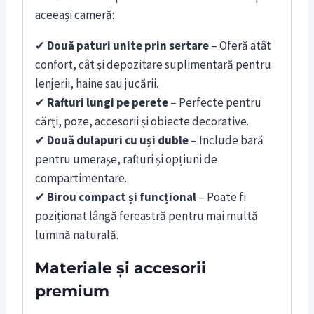
aceeași cameră:
✔
Două paturi unite prin sertare
– Oferă atât
confort, cât și depozitare suplimentară pentru
lenjerii, haine sau jucării.
✔
Rafturi lungi pe perete
– Perfecte pentru
cărți, poze, accesorii și obiecte decorative.
✔
Două dulapuri cu uși duble
– Include bară
pentru umerașe, rafturi și opțiuni de
compartimentare.
✔
Birou compact și funcțional
– Poate fi
poziționat lângă fereastră pentru mai multă
lumină naturală.
Materiale și accesorii
premium