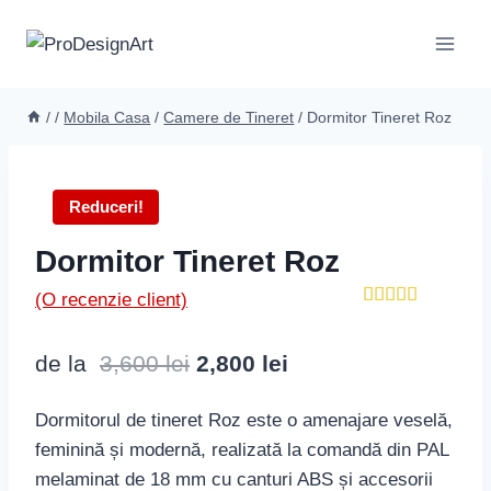
Skip
to
content
/
/
Mobila Casa
/
Camere de Tineret
/
Dormitor Tineret Roz
Reduceri!
Dormitor Tineret Roz
(O recenzie client)
Evaluat la
5.00
din 5
Prețul
Prețul
pe baza
de la
3,600
lei
2,800
lei
unei
inițial
curent
singure
evaluări
Dormitorul de tineret Roz este o amenajare veselă,
a
este:
feminină și modernă, realizată la comandă din PAL
fost:
2,800 lei.
melaminat de 18 mm cu canturi ABS și accesorii