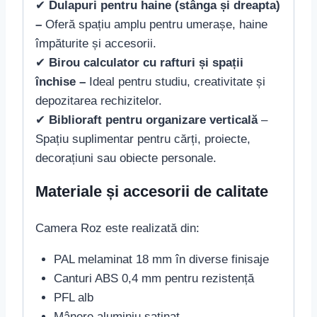
✔
Dulapuri pentru haine (stânga și dreapta)
–
Oferă spațiu amplu pentru umerașe, haine
împăturite și accesorii.
✔
Birou calculator cu rafturi și spații
închise –
Ideal pentru studiu, creativitate și
depozitarea rechizitelor.
✔
Biblioraft pentru organizare verticală
–
Spațiu suplimentar pentru cărți, proiecte,
decorațiuni sau obiecte personale.
Materiale și accesorii de calitate
Camera Roz este realizată din:
PAL melaminat 18 mm în diverse finisaje
Canturi ABS 0,4 mm pentru rezistență
PFL alb
Mânere aluminiu satinat