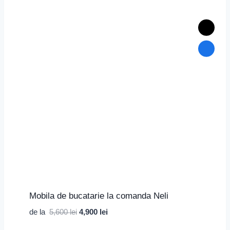
Mobila de bucatarie la comanda Neli
Prețul
Prețul
de la
5,600
lei
4,900
lei
inițial
curent