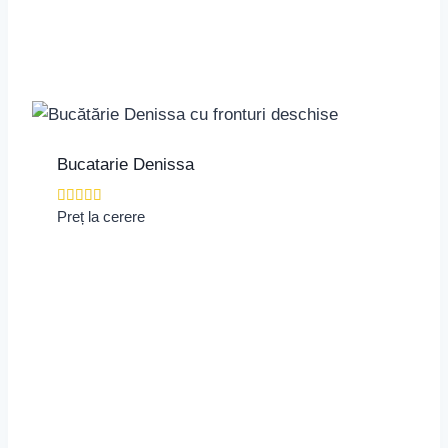
Bucatarie Denissa
Evaluat la
Preț la cerere
5.00
din 5