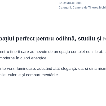
SKU:
MC-CTI-008
Categorii:
Camere de Tineret
,
Mobi
ațiul perfect pentru odihnă, studiu și r
tru tinerii care au nevoie de un spațiu complet echilibrat: u
 moderne în culori energice.
te verzi luminoase, aducând atât eleganță, cât și dinamism 
ile, culorile și compartimentările.