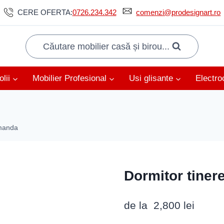
CERE OFERTA:
0726.234.342
comenzi@prodesignart.ro
Căutare mobilier casă și birou...
lii
Mobilier Profesional
Usi glisante
Electro
omanda
Dormitor tiner
de la
2,800
lei