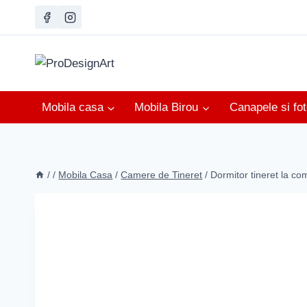
Skip
to
content
Mobila casa
Mobila Birou
Canapele si foto
/
/
Mobila Casa
/
Camere de Tineret
/
Dormitor tineret la c