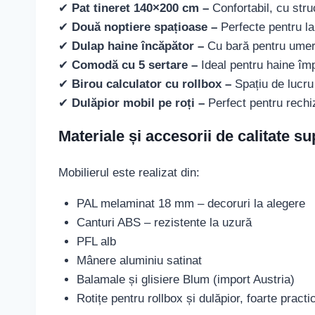
✔
Pat tineret 140×200 cm –
Confortabil, cu stru
✔
Două noptiere spațioase –
Perfecte pentru l
✔
Dulap haine încăpător –
Cu bară pentru umera
✔
Comodă cu 5 sertare –
Ideal pentru haine împ
✔
Birou calculator cu rollbox –
Spațiu de lucru
✔
Dulăpior mobil pe roți –
Perfect pentru rechiz
Materiale și accesorii de calitate s
Mobilierul este realizat din:
PAL melaminat 18 mm – decoruri la alegere
Canturi ABS – rezistente la uzură
PFL alb
Mânere aluminiu satinat
Balamale și glisiere Blum (import Austria)
Rotițe pentru rollbox și dulăpior, foarte practi