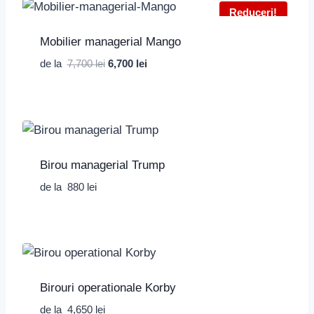
Reduceri!
Mobilier managerial Mango
Prețul
Prețul
de la
7,700
lei
6,700
lei
inițial
curent
a
este:
fost:
6,700 lei.
7,700 lei.
Birou managerial Trump
de la
880
lei
Birouri operationale Korby
de la
4,650
lei