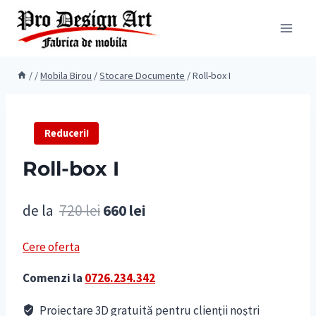
Skip
to
content
/
/
Mobila Birou
/
Stocare Documente
/
Roll-box I
Reduceri!
Roll-box I
Prețul
Prețul
de la
720
lei
660
lei
inițial
curent
Cere oferta
a
este:
Comenzi la
0726.234.342
fost:
660 lei.
720 lei.
Proiectare 3D gratuită pentru clienții noștri