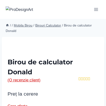
Skip
to
content
/
/
Mobila Birou
/
Birouri Calculator
/
Birou de calculator
Donald
Birou de calculator
Donald
(O recenzie client)
Evaluat la
5.00
din 5
pe baza
Preț la cerere
unei
singure
evaluări