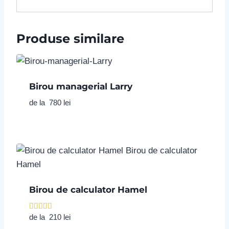
Produse similare
Birou managerial Larry
de la
780
lei
Birou de calculator Hamel
Evaluat la
de la
210
lei
5.00