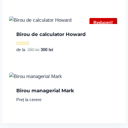
din 5
Reduceri!
Birou de calculator Howard
Prețul
Prețul
Evaluat la
de la
380
lei
300
lei
5.00
inițial
curent
din 5
a
este:
fost:
300 lei.
380 lei.
Birou managerial Mark
Preț la cerere