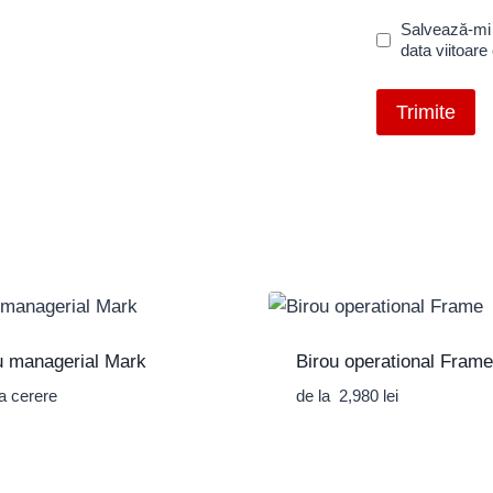
Salvează-mi 
data viitoar
u managerial Mark
Birou operational Frame
la cerere
de la
2,980
lei