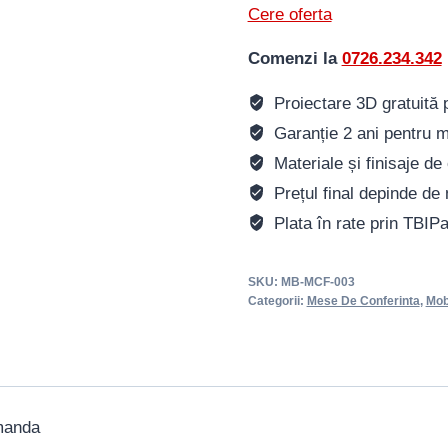
Cere oferta
Comenzi la
0726.234.342
Proiectare 3D gratuită pe
Garanție 2 ani pentru m
Materiale și finisaje de 
Prețul final depinde de 
Plata în rate prin TBIP
SKU:
MB-MCF-003
Categorii:
Mese De Conferinta
,
Mob
omanda