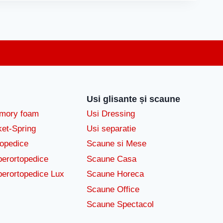
Usi glisante și scaune
emory foam
Usi Dressing
ket-Spring
Usi separatie
topedice
Scaune si Mese
perortopedice
Scaune Casa
perortopedice Lux
Scaune Horeca
Scaune Office
Scaune Spectacol