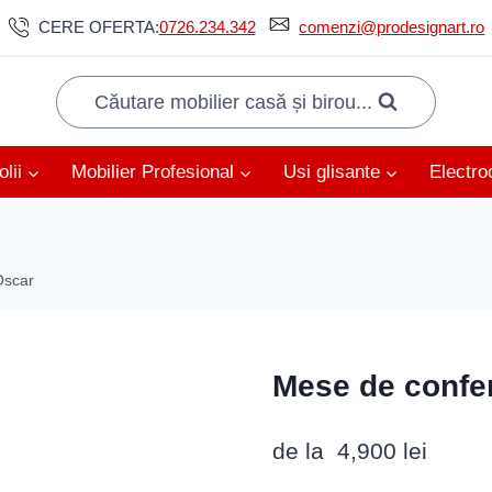
CERE OFERTA:
0726.234.342
comenzi@prodesignart.ro
Căutare mobilier casă și birou...
lii
Mobilier Profesional
Usi glisante
Electro
Oscar
Mese de confe
de la
4,900
lei