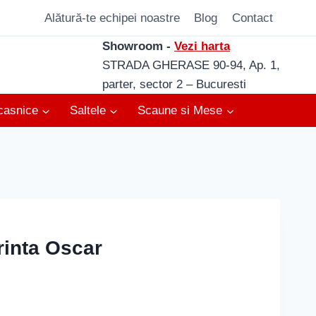
Alătură-te echipei noastre
Blog
Contact
Showroom -
Vezi harta
STRADA GHERASE 90-94, Ap. 1,
parter, sector 2 – Bucuresti
casnice
Saltele
Scaune si Mese
rinta Oscar