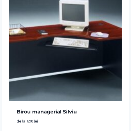
Birou managerial Silviu
de la
690
lei