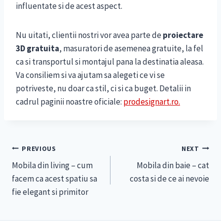
influentate si de acest aspect.
Nu uitati, clientii nostri vor avea parte de
proiectare
3D gratuita
, masuratori de asemenea gratuite, la fel
ca si transportul si montajul pana la destinatia aleasa.
Va consiliem si va ajutam sa alegeti ce vi se
potriveste, nu doar ca stil, ci si ca buget. Detalii in
cadrul paginii noastre oficiale:
prodesignart.ro.
Navigare
PREVIOUS
NEXT
Mobila din living – cum
Mobila din baie – cat
în
facem ca acest spatiu sa
costa si de ce ai nevoie
articole
fie elegant si primitor