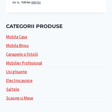
Prețul
Prețul
de la
720
lei
660
lei
inițial
curent
a
este:
fost:
660 lei.
720 lei.
CATEGORII PRODUSE
Mobila Casa
Mobila Birou
Canapele si fotolii
Mobilier Profesional
Usi glisante
Electrocasnice
Saltele
Scaune si Mese