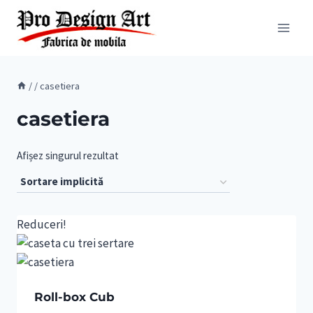
Skip
to
content
/
/
casetiera
casetiera
Afișez singurul rezultat
Reduceri!
Roll-box Cub