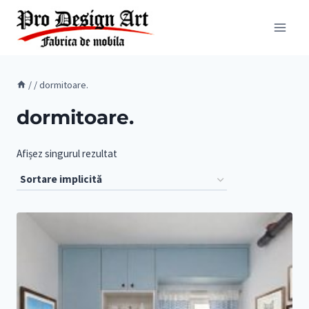
Skip
to
content
/
/
dormitoare.
dormitoare.
Afișez singurul rezultat