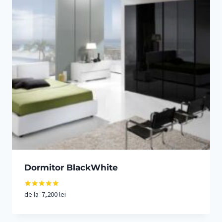
Dormitor BlackWhite
de la
7,200
lei
Evaluat la
5.00
din 5