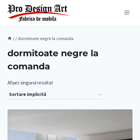
Skip
to
content
/
/
dormitoate negre la comanda
dormitoate negre la
comanda
Afișez singurul rezultat