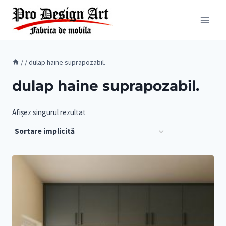
Skip
to
content
/
/
dulap haine suprapozabil.
dulap haine suprapozabil.
Afișez singurul rezultat