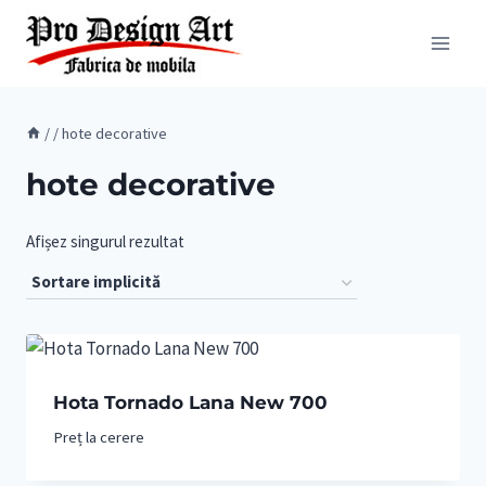
Skip
to
content
/
/
hote decorative
hote decorative
Afișez singurul rezultat
Hota Tornado Lana New 700
Preț la cerere