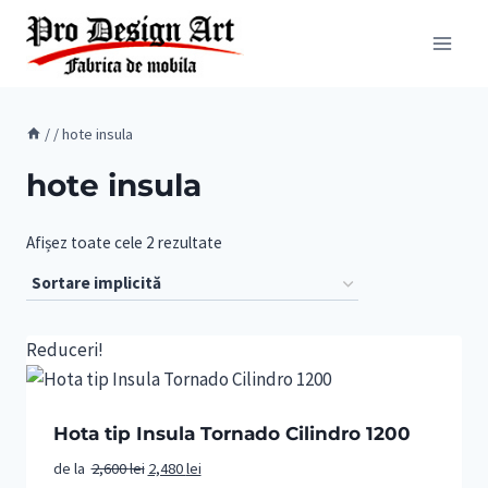
Skip
to
content
/
/
hote insula
hote insula
Afișez toate cele 2 rezultate
Reduceri!
Hota tip Insula Tornado Cilindro 1200
Prețul
Prețul
de la
2,600
lei
2,480
lei