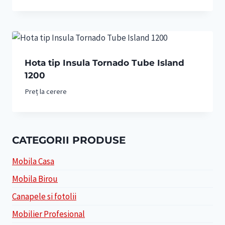
inițial
curent
a
este:
fost:
2,480 lei.
2,600 lei.
Hota tip Insula Tornado Tube Island
1200
Preț la cerere
CATEGORII PRODUSE
Mobila Casa
Mobila Birou
Canapele si fotolii
Mobilier Profesional