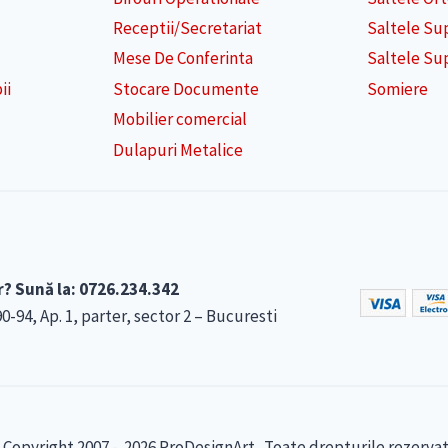
Receptii/Secretariat
Saltele Su
Mese De Conferinta
Saltele Su
ii
Stocare Documente
Somiere
Mobilier comercial
Dulapuri Metalice
r? Sună la: 0726.234.342
4, Ap. 1, parter, sector 2 – Bucuresti
 Copyright 2007 - 2026 ProDesignArt . Toate drepturile rezervat