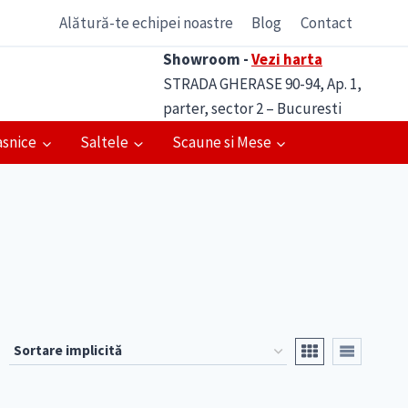
Alătură-te echipei noastre
Blog
Contact
Showroom -
Vezi harta
STRADA GHERASE 90-94, Ap. 1,
parter, sector 2 – Bucuresti
asnice
Saltele
Scaune si Mese