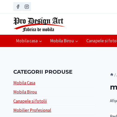
Skip
to
content
Mobila casa
Mobila Birou
Canapele si fotol
CATEGORII PRODUSE
/
Mobila Casa
m
Mobila Birou
Afiș
Canapele si fotolii
Mobilier Profesional
Red