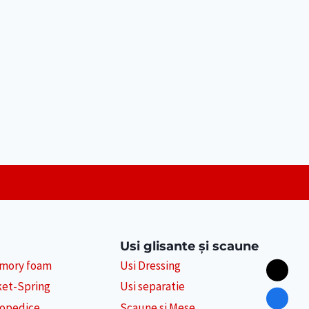
Usi glisante și scaune
emory foam
Usi Dressing
ket-Spring
Usi separatie
topedice
Scaune si Mese