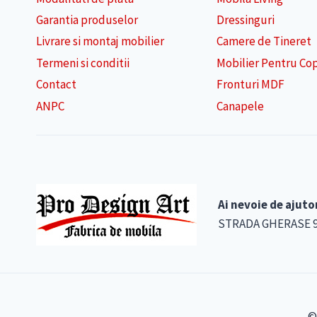
Garantia produselor
Dressinguri
Livrare si montaj mobilier
Camere de Tineret
Termeni si conditii
Mobilier Pentru Cop
Contact
Fronturi MDF
ANPC
Canapele
Ai nevoie de ajuto
STRADA GHERASE 90-9
©