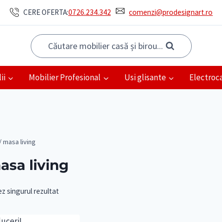
CERE OFERTA:
0726.234.342
comenzi@prodesignart.ro
Căutare mobilier casă și birou...
ii
Mobilier Profesional
Usi glisante
Electroc
/
masa living
asa living
ez singurul rezultat
uceri!