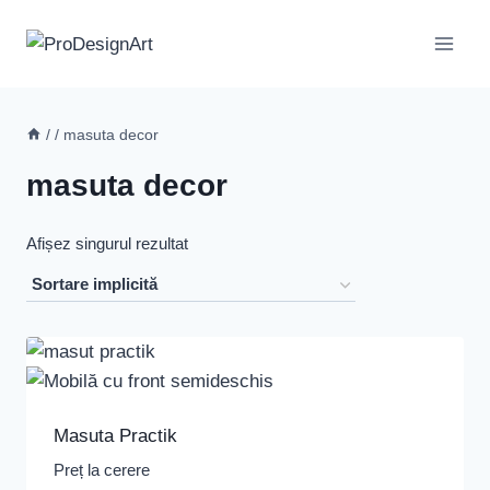
Skip
to
content
/
/
masuta decor
masuta decor
Afișez singurul rezultat
Masuta Practik
Preț la cerere