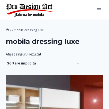
Skip
to
content
/
/
mobila dressing luxe
mobila dressing luxe
Afișez singurul rezultat