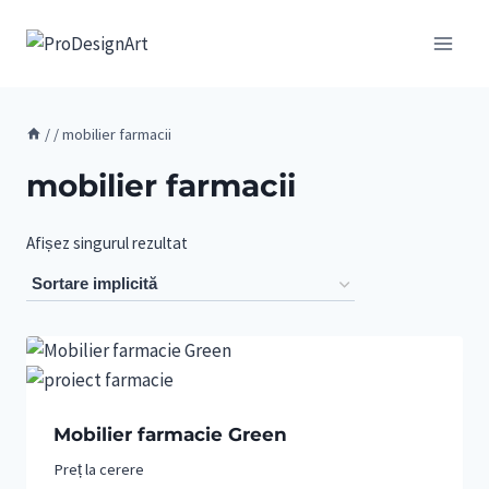
Skip
to
content
/
/
mobilier farmacii
mobilier farmacii
Afișez singurul rezultat
Mobilier farmacie Green
Preț la cerere