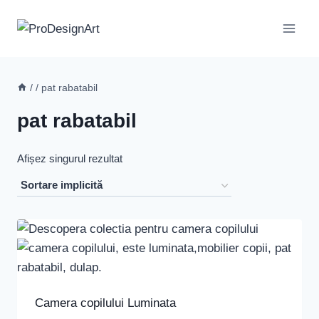
Skip
to
content
/
/
pat rabatabil
pat rabatabil
Afișez singurul rezultat
Camera copilului Luminata