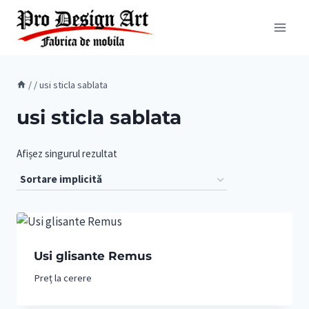
Skip
to
content
/
/
usi sticla sablata
usi sticla sablata
Afișez singurul rezultat
Usi glisante Remus
Preț la cerere