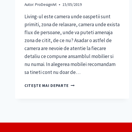
Autor:
ProDesignArt
15/05/2019
Living-ul este camera unde oaspetii sunt
primiti, zona de relaxare, camera unde exista
flux de persoane, unde va puteti amenaja
zona de citit, de ce nu? Asadar o astfel de
camera are nevoie de atentie la fiecare
detaliu ce compune ansamblul mobilier si
nu numai. In alegerea mobilei recomandam
sa tineti cont nu doar de…
MOBILA
CITEȘTE MAI DEPARTE
DE
LIVING
–
RECOMANDARI
PENTRU
ALEGERI
CARE