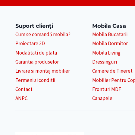
CORESPUND
CU
STILUL
CASEI
Suport clienți
Mobila Casa
Cum se comandă mobila?
Mobila Bucatarii
Proiectare 3D
Mobila Dormitor
Modalitati de plata
Mobila Living
Garantia produselor
Dressinguri
Livrare si montaj mobilier
Camere de Tineret
Termeni si conditii
Mobilier Pentru Cop
Contact
Fronturi MDF
ANPC
Canapele