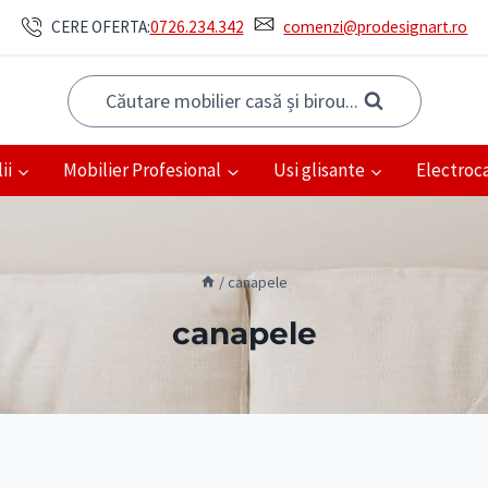
CERE OFERTA:
0726.234.342
comenzi@prodesignart.ro
Căutare mobilier casă și birou...
ii
Mobilier Profesional
Usi glisante
Electroc
/
canapele
canapele