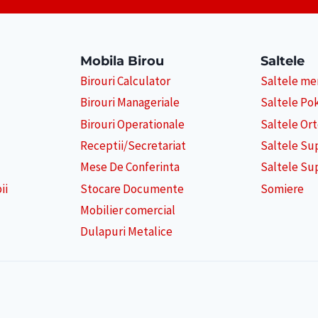
AVANTAJEZE
Mobila Birou
Saltele
Birouri Calculator
Saltele m
Birouri Manageriale
Saltele Po
Birouri Operationale
Saltele Or
Receptii/Secretariat
Saltele Su
Mese De Conferinta
Saltele Su
ii
Stocare Documente
Somiere
Mobilier comercial
Dulapuri Metalice