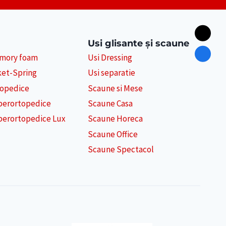
Usi glisante și scaune
emory foam
Usi Dressing
ket-Spring
Usi separatie
topedice
Scaune si Mese
perortopedice
Scaune Casa
perortopedice Lux
Scaune Horeca
Scaune Office
Scaune Spectacol