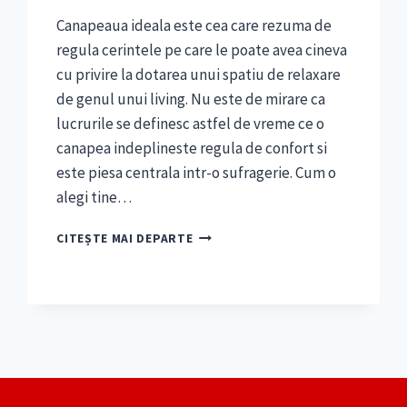
Canapeaua ideala este cea care rezuma de
regula cerintele pe care le poate avea cineva
cu privire la dotarea unui spatiu de relaxare
de genul unui living. Nu este de mirare ca
lucrurile se definesc astfel de vreme ce o
canapea indeplineste regula de confort si
este piesa centrala intr-o sufragerie. Cum o
alegi tine…
TIPURI
CITEȘTE MAI DEPARTE
DE
CANAPELE
CARE
SA
VA
INCANTE
SI
SA
VA