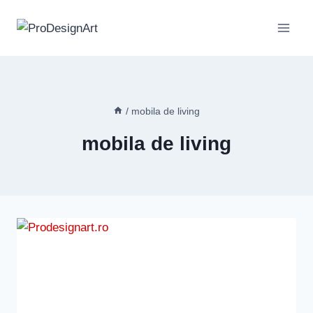
Skip
to
content
/
mobila de living
mobila de living