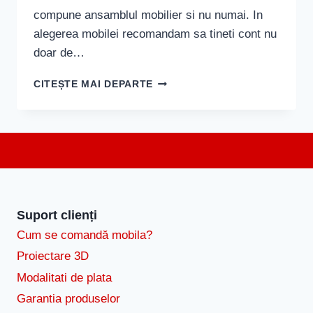
compune ansamblul mobilier si nu numai. In
alegerea mobilei recomandam sa tineti cont nu
doar de…
MOBILA
CITEȘTE MAI DEPARTE
DE
LIVING
–
RECOMANDARI
PENTRU
ALEGERI
CARE
CORESPUND
CU
Suport clienți
STILUL
Cum se comandă mobila?
CASEI
Proiectare 3D
Modalitati de plata
Garantia produselor