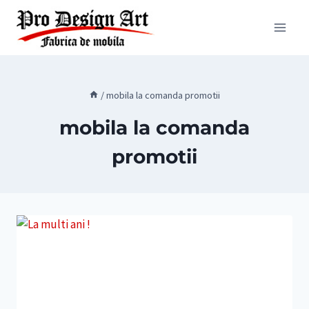
Skip
to
content
/
mobila la comanda promotii
mobila la comanda
promotii