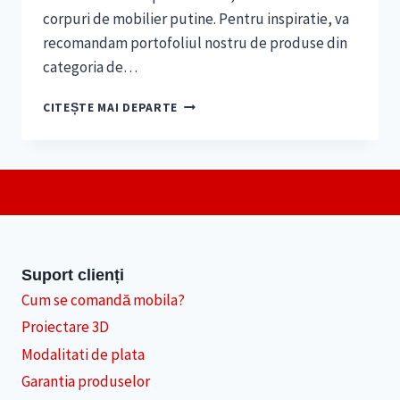
corpuri de mobilier putine. Pentru inspiratie, va
recomandam portofoliul nostru de produse din
categoria de…
MOBILA
CITEȘTE MAI DEPARTE
DIN
LIVING
–
CUM
FACEM
CA
ACEST
SPATIU
SA
Suport clienți
FIE
Cum se comandă mobila?
ELEGANT
Proiectare 3D
SI
PRIMITOR
Modalitati de plata
Garantia produselor