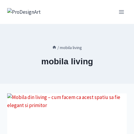
Skip
to
content
/
mobila living
mobila living